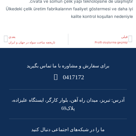
cıvata ve somun çelik yapı teknolojisine de ulaşmıştır.
Ülkedeki çelik üretim fabrikalarının faaliyet göstermesi ve daha iyi
kalite kontrol koşulları nedeniyle
قبلی
بعدی
Profil oluşturma geçmişi
تاریخچه ساخت سوله در جهان و ایران
برای سفارش و مشاوره با ما تماس بگیرید
0417172
آدرس: تبریز، میدان راه آهن، بلوار کارگر، ایستگاه علیزاده،
پلاک69
ما را در شبکه‌های اجتماعی دنبال کنید