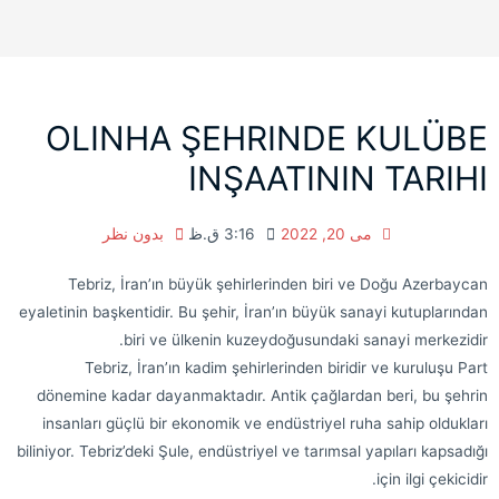
OLINHA ŞEHRINDE KULÜBE
INŞAATININ TARIHI
می 20, 2022
3:16 ق.ظ
بدون نظر
Tebriz, İran’ın büyük şehirlerinden biri ve Doğu Azerbaycan
eyaletinin başkentidir. Bu şehir, İran’ın büyük sanayi kutuplarından
biri ve ülkenin kuzeydoğusundaki sanayi merkezidir.
Tebriz, İran’ın kadim şehirlerinden biridir ve kuruluşu Part
dönemine kadar dayanmaktadır. Antik çağlardan beri, bu şehrin
insanları güçlü bir ekonomik ve endüstriyel ruha sahip oldukları
biliniyor. Tebriz’deki Şule, endüstriyel ve tarımsal yapıları kapsadığı
için ilgi çekicidir.