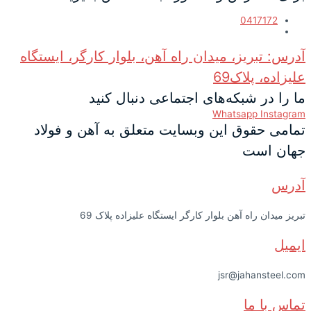
0417172
آدرس: تبریز، میدان راه آهن، بلوار کارگر، ایستگاه
علیزاده، پلاک69
ما را در شبکه‌های اجتماعی دنبال کنید
Whatsapp
Instagram
تمامی حقوق این وبسایت متعلق به آهن و فولاد
جهان است
آدرس
تبریز میدان راه آهن بلوار کارگر ایستگاه علیزاده پلاک 69
ایمیل
jsr@jahansteel.com
تماس با ما