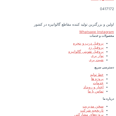
0417172
اولین و بزرگترین تولید کننده مقاطع گالوانیزه در کشور
Whatsapp
Instagram
محصولات و خدمات
پروفیل درب و پنجره
پروفیل زد
پروفیل تقویتی گالوانیزه
نوار بری
شیت بری
دسترسی سریع
خط تولید
پروژه ها
خدمات
اخبار و رویداد
تماس با ما
درباره ما
سخن مدیریت
تاریخچه شرکت
پروژه‌های مشارکتی