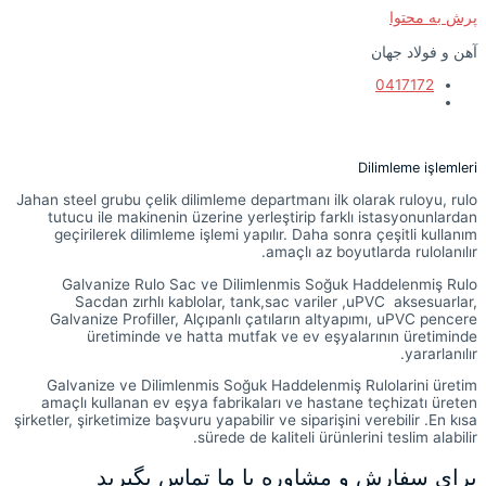
پرش به محتوا
آهن و فولاد جهان
0417172
Dilimleme işlemleri
Jahan steel grubu çelik dilimleme departmanı ilk olarak ruloyu, rulo
tutucu ile makinenin üzerine yerleştirip farklı istasyonunlardan
geçirilerek dilimleme işlemi yapılır. Daha sonra çeşitli kullanım
amaçlı az boyutlarda rulolanılır.
Galvanize Rulo Sac ve Dilimlenmis Soğuk Haddelenmiş Rulo
Sacdan zırhlı kablolar, tank,sac variler ,uPVC aksesuarlar,
Galvanize Profiller, Alçıpanlı çatıların altyapımı, uPVC pencere
üretiminde ve hatta mutfak ve ev eşyalarının üretiminde
yararlanılır.
Galvanize ve Dilimlenmis Soğuk Haddelenmiş Rulolarini üretim
amaçlı kullanan ev eşya fabrikaları ve hastane teçhizatı üreten
şirketler, şirketimize başvuru yapabilir ve siparişini verebilir .En kısa
sürede de kaliteli ürünlerini teslim alabilir.
برای سفارش و مشاوره با ما تماس بگیرید